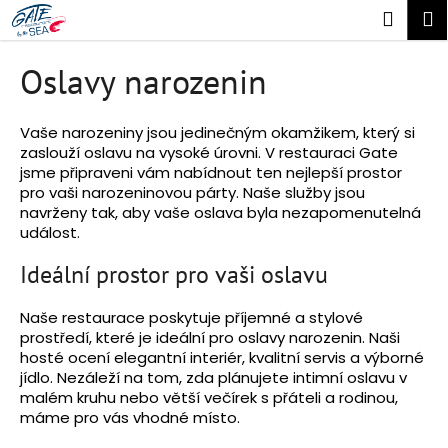
K
Přejít
Náku
M
na
o
obsah
Zpět
Zpět
košík
š
Oslavy narozenin
í
C
k
o
Vaše narozeniny jsou jedinečným okamžikem, který si
zaslouží oslavu na vysoké úrovni. V restauraci Gate
p
jsme připraveni vám nabídnout ten nejlepší prostor
o
pro vaši narozeninovou párty. Naše služby jsou
t
navrženy tak, aby vaše oslava byla nezapomenutelná
událost.
ř
e
Ideální prostor pro vaši oslavu
b
u
Naše restaurace poskytuje příjemné a stylové
prostředí, které je ideální pro oslavy narozenin. Naši
j
hosté ocení elegantní interiér, kvalitní servis a výborné
e
jídlo. Nezáleží na tom, zda plánujete intimní oslavu v
t
malém kruhu nebo větší večírek s přáteli a rodinou,
e
máme pro vás vhodné místo.
n