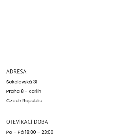
Z
á
ADRESA
p
Sokolovská 31
a
Praha 8 - Karlín
t
Czech Republic
í
OTEVÍRACÍ DOBA
Po – Pá 18:00 – 23:00