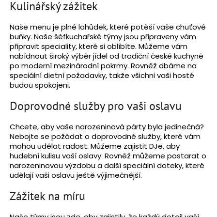
Kulinářský zážitek
a
j
Naše menu je plné lahůdek, které potěší vaše chuťové
í
buňky. Naše šéfkuchařské týmy jsou připraveny vám
připravit speciality, které si oblíbíte. Můžeme vám
t
nabídnout široký výběr jídel od tradiční české kuchyně
?
po moderní mezinárodní pokrmy. Rovněž dbáme na
speciální dietní požadavky, takže všichni vaši hosté
budou spokojeni.
Doprovodné služby pro vaši oslavu
HLEDAT
Chcete, aby vaše narozeninová párty byla jedinečná?
Nebojte se požádat o doprovodné služby, které vám
mohou udělat radost. Můžeme zajistit DJe, aby
hudební kulisu vaší oslavy. Rovněž můžeme postarat o
narozeninovou výzdobu a další speciální doteky, které
udělají vaši oslavu ještě výjimečnější.
Zážitek na míru
Naše týmy jsou zde, aby zajistily, že každý detail vaší