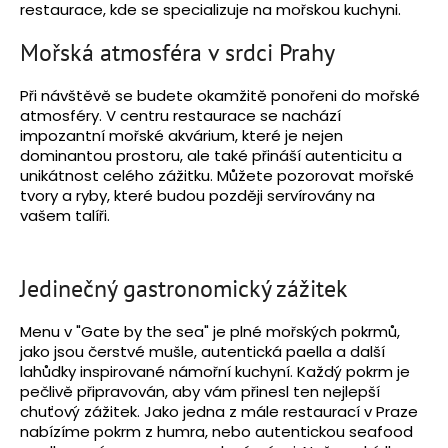
restaurace, kde se specializuje na mořskou kuchyni.
a
j
Mořská atmosféra v srdci Prahy
í
Při návštěvě se budete okamžitě ponořeni do mořské
t
atmosféry. V centru restaurace se nachází
?
impozantní mořské akvárium, které je nejen
dominantou prostoru, ale také přináší autenticitu a
unikátnost celého zážitku. Můžete pozorovat mořské
tvory a ryby, které budou později servírovány na
vašem talíři.
HLEDAT
Jedinečný gastronomický zážitek
Menu v "Gate by the sea" je plné mořských pokrmů,
jako jsou čerstvé mušle, autentická paella a další
lahůdky inspirované námořní kuchyní. Každý pokrm je
pečlivě připravován, aby vám přinesl ten nejlepší
chuťový zážitek. Jako jedna z mále restaurací v Praze
nabízíme pokrm z humra, nebo autentickou seafood