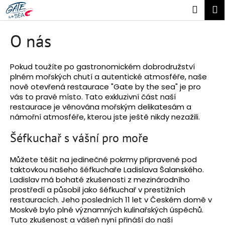
K
Přejít
Náku
M
na
o
obsah
Zpět
Zpět
košík
š
O nás
í
C
k
o
Pokud toužíte po gastronomickém dobrodružství
plném mořských chutí a autentické atmosféře, naše
p
nově otevřená restaurace "Gate by the sea" je pro
o
vás to pravé místo. Tato exkluzivní část naší
t
restaurace je věnována mořským delikatesám a
námořní atmosféře, kterou jste ještě nikdy nezažili.
ř
e
Šéfkuchař s vášní pro moře
b
u
Můžete těšit na jedinečné pokrmy připravené pod
taktovkou našeho šéfkuchaře Ladislava Šalanského.
j
Ladislav má bohaté zkušenosti z mezinárodního
e
prostředí a působil jako šéfkuchař v prestižních
t
restauracích. Jeho posledních 11 let v Českém domě v
e
Moskvě bylo plné významných kulinařských úspěchů.
Tuto zkušenost a vášeň nyní přináší do naší
n