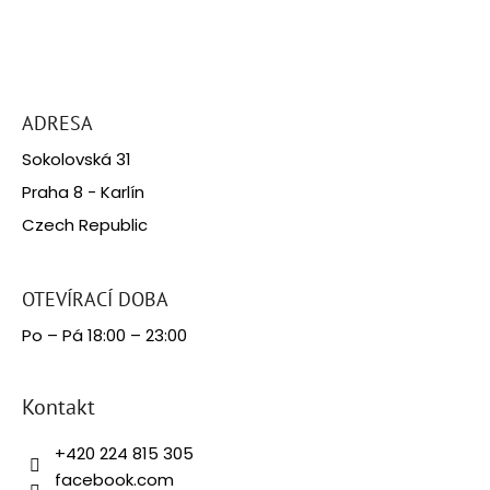
Z
á
ADRESA
p
Sokolovská 31
a
Praha 8 - Karlín
t
Czech Republic
í
OTEVÍRACÍ DOBA
Po – Pá 18:00 – 23:00
Kontakt
+420 224 815 305
facebook.com